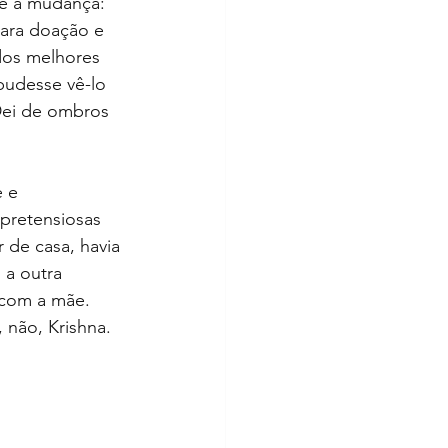
re a mudança: 
para doação e 
dos melhores 
pudesse vê-lo 
Dei de ombros 
 e 
pretensiosas 
 de casa, havia 
a outra 
 com a mãe. 
 não, Krishna. 