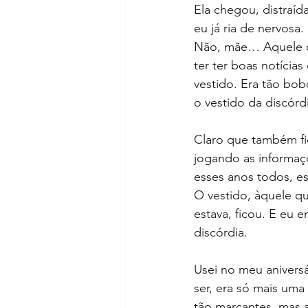
Ela chegou, distraíd
eu já ria de nervosa
Não, mãe… Aquele qu
ter ter boas notícia
vestido. Era tão bob
o vestido da discórd
Claro que também fi
jogando as informaçõ
esses anos todos, e
O vestido, àquele qu
estava, ficou. E eu 
discórdia. 
Usei no meu anivers
ser, era só mais uma
tão marcantes, mas 