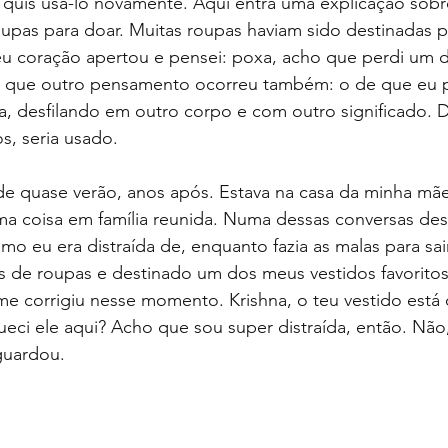
 quis usá-lo novamente. Aqui entra uma explicação sob
oupas para doar. Muitas roupas haviam sido destinadas 
eu coração apertou e pensei: poxa, acho que perdi um 
Só que outro pensamento ocorreu também: o de que eu 
a, desfilando em outro corpo e com outro significado. 
s, seria usado.
de quase verão, anos após. Estava na casa da minha mãe
coisa em família reunida. Numa dessas conversas des
mo eu era distraída de, enquanto fazia as malas para sair
 de roupas e destinado um dos meus vestidos favoritos 
me corrigiu nesse momento. Krishna, o teu vestido está
ci ele aqui? Acho que sou super distraída, então. Não,
guardou. 