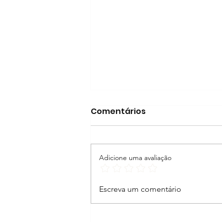
Comentários
Adicione uma avaliação
Um novo hobby
Escreva um comentário