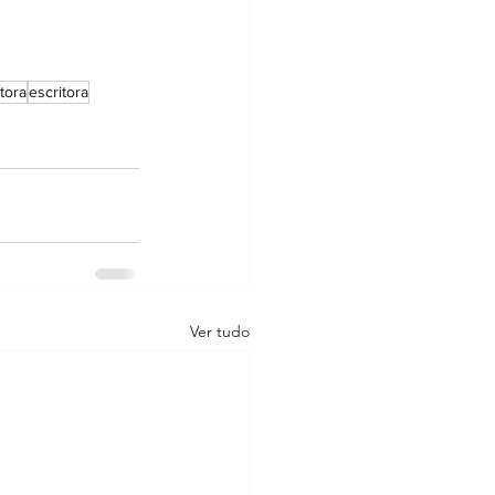
tora
escritora
Ver tudo