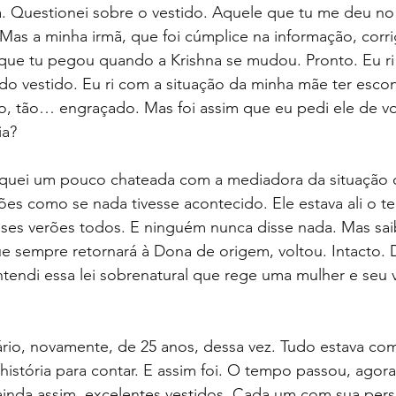
a. Questionei sobre o vestido. Aquele que tu me deu no
. Mas a minha irmã, que foi cúmplice na informação, corr
e tu pegou quando a Krishna se mudou. Pronto. Eu ri d
s do vestido. Eu ri com a situação da minha mãe ter esc
o, tão… engraçado. Mas foi assim que eu pedi ele de vo
ia?
quei um pouco chateada com a mediadora da situação q
es como se nada tivesse acontecido. Ele estava ali o t
sses verões todos. E ninguém nunca disse nada. Mas sai
e sempre retornará à Dona de origem, voltou. Intacto. D
entendi essa lei sobrenatural que rege uma mulher e seu 
ário, novamente, de 25 anos, dessa vez. Tudo estava co
 história para contar. E assim foi. O tempo passou, agor
ainda assim, excelentes vestidos. Cada um com sua pers