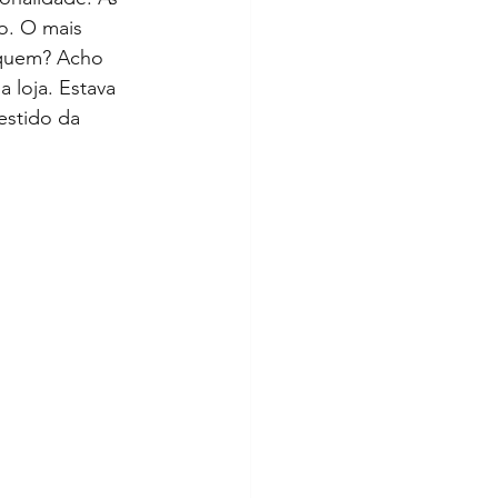
o. O mais 
 quem? Acho 
 loja. Estava 
estido da 