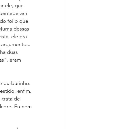
r ele, que 
 perceberam 
do foi o que 
 Numa dessas 
ta, ele era 
s argumentos. 
nha duas 
s”, eram 
o burburinho. 
stido, enfim, 
 trata de 
dcore. Eu nem 