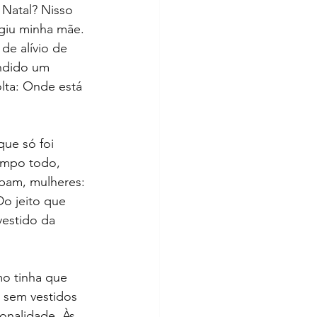
 Natal? Nisso 
igiu minha mãe. 
e alívio de 
ondido um 
lta: Onde está 
ue só foi 
empo todo, 
bam, mulheres: 
o jeito que 
vestido da 
mo tinha que 
a sem vestidos 
onalidade. Às 