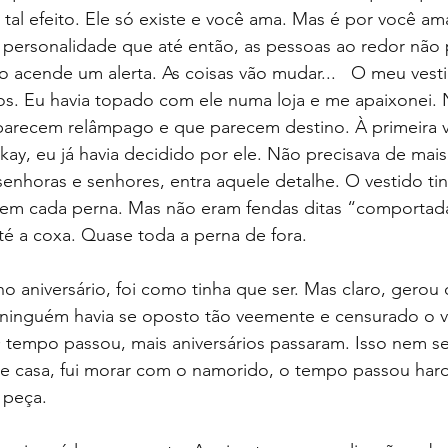
tal efeito. Ele só existe e você ama. Mas é por você ama
 personalidade que até então, as pessoas ao redor não
so acende um alerta. As coisas vão mudar...   O meu vesti
os. Eu havia topado com ele numa loja e me apaixonei.
arecem relâmpago e que parecem destino. À primeira vis
ay, eu já havia decidido por ele. Não precisava de mai
senhoras e senhores, entra aquele detalhe. O vestido ti
em cada perna. Mas não eram fendas ditas “comportada
é a coxa. Quase toda a perna de fora. 
no aniversário, foi como tinha que ser. Mas claro, gerou 
 ninguém havia se oposto tão veemente e censurado o ve
 tempo passou, mais aniversários passaram. Isso nem se
 de casa, fui morar com o namorido, o tempo passou har
 peça.