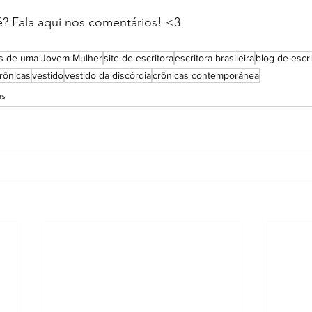
? Fala aqui nos comentários! <3 
cas de uma Jovem Mulher
site de escritora
escritora brasileira
blog de escri
rônicas
vestido
vestido da discórdia
crônicas contemporânea
as