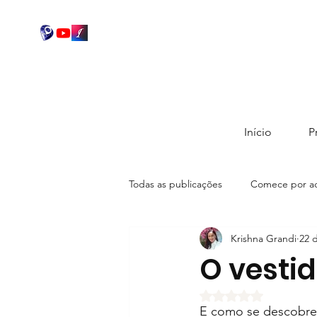
Início
P
Todas as publicações
Comece por aq
Krishna Grandi
22 
Conheça Contistas Brasileiros
O vestid
Avaliado com NaN d
E como se descobre 