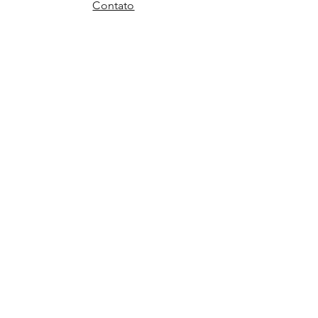
Contato
FAQ
Inkspired
Lattes
Youtube